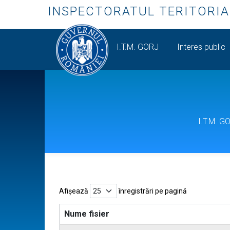
INSPECTORATUL TERITORIA
I.T.M. GORJ
Interes public
I.T.M. G
Afișează
înregistrări pe pagină
Nume fisier