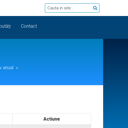
noutăți
Contact
v anual
»
Actiune