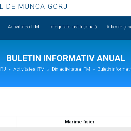
L DE MUNCA GORJ
Activitatea ITM
Integritate instituțională
Articole și 
BULETIN INFORMATIV ANUAL
ORJ
»
Activitatea ITM
»
Din activitatea ITM
»
Buletin informati
Marime fisier