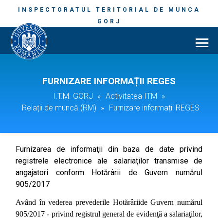
INSPECTORATUL TERITORIAL DE MUNCA
GORJ
FURNIZARE INFORMAȚII REGES
I.T.M. GORJ
»
Activitatea ITM
»
Relații de muncă (RM)
»
Furnizare informații REGES
Furnizarea de informaţii din baza de date privind
registrele electronice ale salariaţilor transmise de
angajatori conform Hotărârii de Guvern numărul
905/2017
Având în vederea prevederile Hotărâriide Guvern numărul
905/2017 - privind registrul general de evidenţă a salariaţilor,