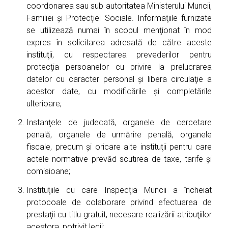
coordonarea sau sub autoritatea Ministerului Muncii,
Familiei şi Protecţiei Sociale. Informaţiile furnizate
se utilizează numai în scopul menţionat în mod
expres în solicitarea adresată de către aceste
instituţii, cu respectarea prevederilor pentru
protecţia persoanelor cu privire la prelucrarea
datelor cu caracter personal şi libera circulaţie a
acestor date, cu modificările şi completările
ulterioare;
Instanţele de judecată, organele de cercetare
penală, organele de urmărire penală, organele
fiscale, precum şi oricare alte instituţii pentru care
actele normative prevăd scutirea de taxe, tarife şi
comisioane;
Instituţiile cu care Inspecţia Muncii a încheiat
protocoale de colaborare privind efectuarea de
prestaţii cu titlu gratuit, necesare realizării atribuţiilor
acestora, potrivit legii: