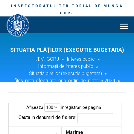
INSPECTORATUL TERITORIAL DE MUNCA
GORJ
SITUATIA PLĂȚILOR (EXECUTIE BUGETARA)
I.T.M. GORJ
»
Interes public
»
Informații de interes public
»
Situatia plăților (executie bugetara)
»
files_plati_efectuate_prin_ordin_de_plata
»
2024
»
02.2024
Afișează
înregistrări pe pagină
Cauta in denumiri de fisiere:
Marime