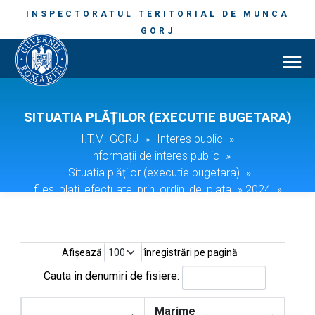
INSPECTORATUL TERITORIAL DE MUNCA
GORJ
SITUATIA PLĂȚILOR (EXECUTIE BUGETARA)
I.T.M. GORJ
»
Interes public
»
Informații de interes public
»
Situatia plăților (executie bugetara)
»
files_plati_efectuate_prin_ordin_de_plata
»
2024
»
05.2024
Afișează
înregistrări pe pagină
Cauta in denumiri de fisiere:
Marime