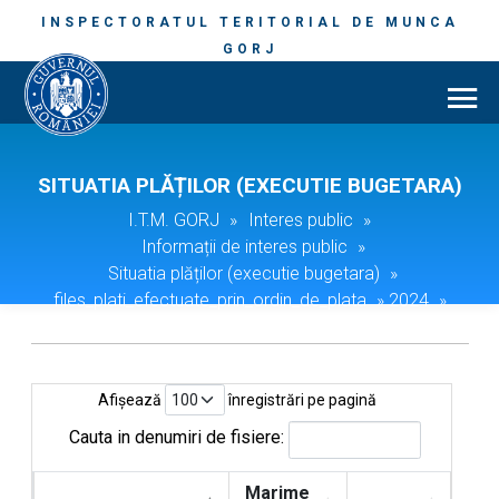
INSPECTORATUL TERITORIAL DE MUNCA
GORJ
SITUATIA PLĂȚILOR (EXECUTIE BUGETARA)
I.T.M. GORJ
»
Interes public
»
Informații de interes public
»
Situatia plăților (executie bugetara)
»
files_plati_efectuate_prin_ordin_de_plata
»
2024
»
06.2024
Afișează
înregistrări pe pagină
Cauta in denumiri de fisiere:
Marime