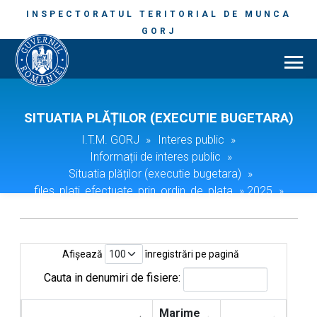
INSPECTORATUL TERITORIAL DE MUNCA
GORJ
SITUATIA PLĂȚILOR (EXECUTIE BUGETARA)
I.T.M. GORJ
»
Interes public
»
Informații de interes public
»
Situatia plăților (executie bugetara)
»
files_plati_efectuate_prin_ordin_de_plata
»
2025
»
03.2025
Afișează
înregistrări pe pagină
Cauta in denumiri de fisiere:
Marime